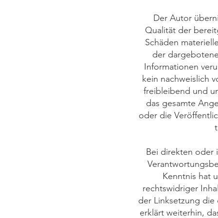
Der Autor überni
Qualität der berei
Schäden materielle
der dargebotenen
Informationen veru
kein nachweislich v
freibleibend und un
das gesamte Ange
oder die Veröffentli
Bei direkten oder 
Verantwortungsber
Kenntnis hat 
rechtswidriger Inha
der Linksetzung die 
erklärt weiterhin, d