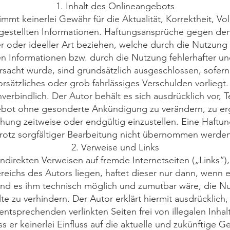
1. Inhalt des Onlineangebots
mmt keinerlei Gewähr für die Aktualität, Korrektheit, Vol
tgestellten Informationen. Haftungsansprüche gegen den 
r oder ideeller Art beziehen, welche durch die Nutzun
 Informationen bzw. durch die Nutzung fehlerhafter un
rsacht wurde, sind grundsätzlich ausgeschlossen, sofern
orsätzliches oder grob fahrlässiges Verschulden vorliegt
verbindlich. Der Autor behält es sich ausdrücklich vor, T
bot ohne gesonderte Ankündigung zu verändern, zu erg
chung zeitweise oder endgültig einzustellen. Eine Haftun
trotz sorgfältiger Bearbeitung nicht übernommen werden
2. Verweise und Links
indirekten Verweisen auf fremde Internetseiten („Links“)
eichs des Autors liegen, haftet dieser nur dann, wenn e
und es ihm technisch möglich und zumutbar wäre, die Nu
lte zu verhindern. Der Autor erklärt hiermit ausdrücklich
entsprechenden verlinkten Seiten frei von illegalen Inha
ass er keinerlei Einfluss auf die aktuelle und zukünftige G