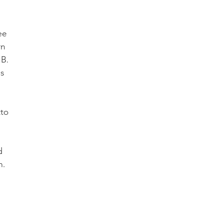
e 
n 
B. 
s 
to 
 
.
