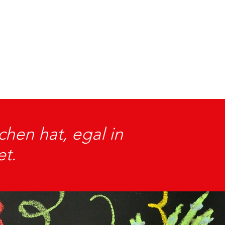
chen hat, egal in
et.