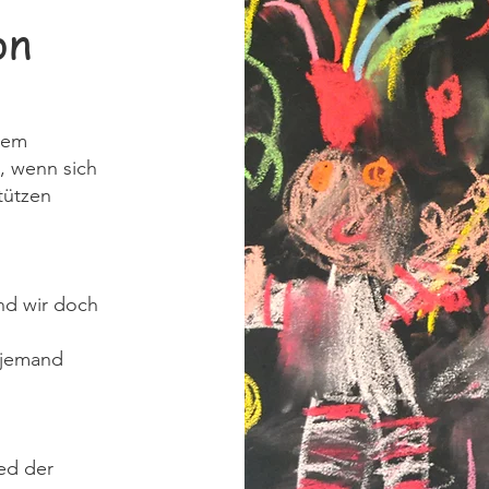
on
inem
 wenn sich
tützen
ind wir doch
r jemand
ed der