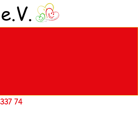
e.V.
337 74