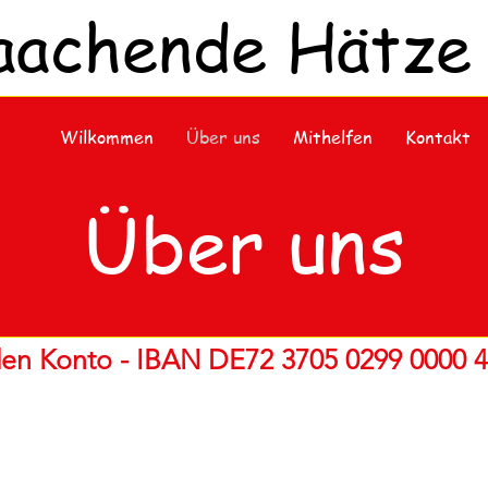
aachende Hätze 
Wilkommen
Über uns
Mithelfen
Kontakt
Über uns
en Konto - IBAN DE72 3705 0299 0000 4