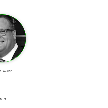
el Müller
en 