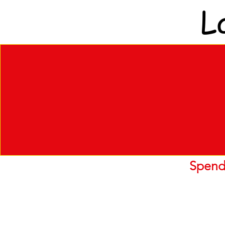
L
Spend