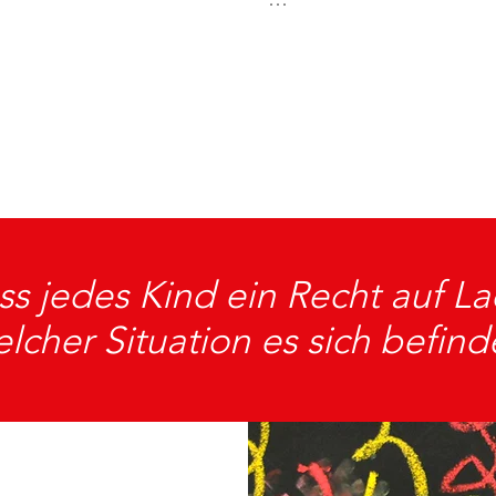
​Das ist nun 10 Jahre her.
s jedes Kind ein Recht auf La
lcher Situation es sich befind